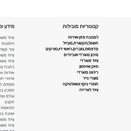
קטגוריות מובילות
מידע וק
למטבח מזון ואירוח
ציוד משר
חשמל,תקשורת,מובייל
הזמנות 
מדפסות,טונרים,ראשי דיו,סורקים
צור קשר
מיכון משרדי ואביזרים
ציוד משר
ציוד משרדי
ציוד משר
תיוק ואיחסון
כתבה ערו
ריהוט משרדי
אודות או
מוצרי נייר
איזורי ח
חומרי ניקוי וטואלטיקה
טפסים ל
ציוד לאריזה
חסכון בצ
עולם של 
תקנון
התאמת מ
ישיבה בר
ציוד משר
ציוד משר