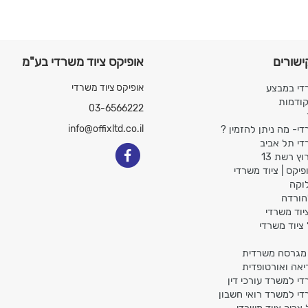
ישורים
אופיקס ציוד משרדי בע"מ
די במבצע
אופיקס ציוד משרדי
קודמות
03-6566222
די- מה ניתן להזמין ?
info@offixltd.co.il
די תל אביב
ץ רשת 13
פיקס | ציוד משרדי
לוקה
הורדה
יוד משרדי
ציוד משרדי
גרסה משרדית
יאה ואורטופדית
די למשרד עורכי דין
די למשרד רואי חשבון