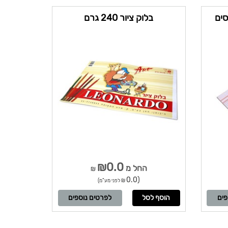
סים
בלוק ציור 240 גרם
₪0.0
החל מ
₪
(0.0
₪ לפני מע"מ)
פים
לפרטים נוספים