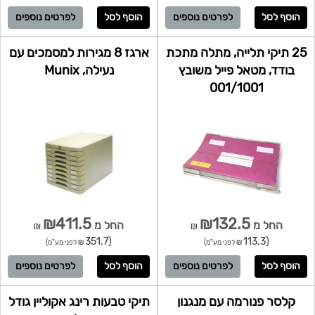
לפרטים נוספים
לפרטים נוספים
25 תיקי תלייה, מתלה מתכת
ארגז 8 מגירות למסמכים עם
בודד, מטאל פייל משובץ
נעילה, Munix
001/1001
₪411.5
₪132.5
החל מ
החל מ
₪
₪
(351.7
(113.3
₪ לפני מע"מ)
₪ לפני מע"מ)
לפרטים נוספים
לפרטים נוספים
קלסר פנורמה עם מנגנון
תיקי טבעות רינג אקוליין גודל