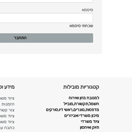
סיסמא
שכחתי סיסמא
קטגוריות מובילות
מידע וק
למטבח מזון ואירוח
ציוד משר
חשמל,תקשורת,מובייל
הזמנות 
מדפסות,טונרים,ראשי דיו,סורקים
צור קשר
מיכון משרדי ואביזרים
ציוד משר
ציוד משרדי
ציוד משר
תיוק ואיחסון
כתבה ערו