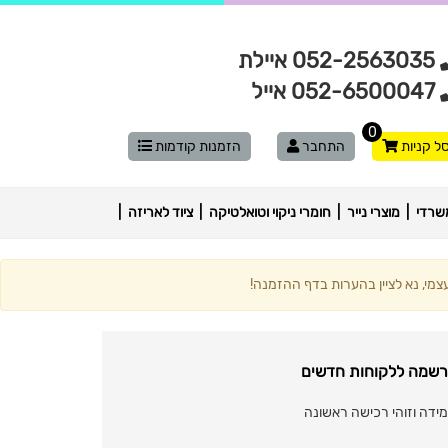
052-2563035 איילת
052-6500047 אייל
0
ל קניות
התחבר
הזמנות קודמות
שרדי
מוצרי נייר
חומרי ניקוי וטואלטיקה
ציוד לאריזה
מי, נא לציין בהערות בדף ההזמנה!
שמה ללקוחות חדשים
ידה וזוהי רכישה ראשונה